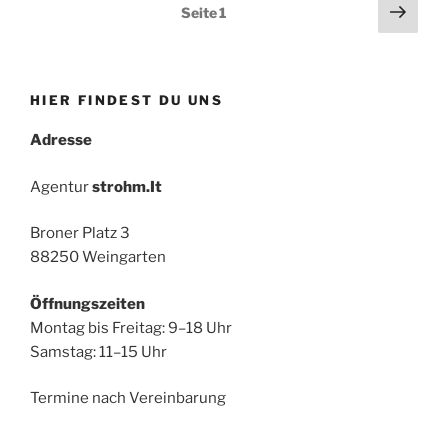
Seitennummerierung
Näch
Seite
1
Seit
der
Beiträge
HIER FINDEST DU UNS
Adresse
Agentur
strohm.It
Broner Platz 3
88250 Weingarten
Öffnungszeiten
Montag bis Freitag: 9–18 Uhr
Samstag: 11–15 Uhr
Termine nach Vereinbarung