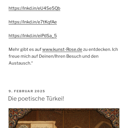
https://lnkd.in/eU4Se5Qb
https://lnkd.in/e7tKqfAe
https://lnkd.in/eiPdSa_5
Mehr gibt es auf
www.kunst-Rose.de
zu entdecken. Ich
freue mich auf Deinen/Ihren Besuch und den
Austausch.“
VERÖFFENTLICHT
9. FEBRUAR 2025
AM
Die poetische Türkei!