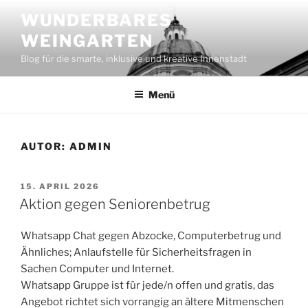
Zum
WUNDERBARES
Inhalt
WEINGARTEN
springen
Blog für die smarte, inklusive und kreative Innenstadt
Menü
AUTOR:
ADMIN
VERÖFFENTLICHT
15. APRIL 2026
AM
Aktion gegen Seniorenbetrug
Whatsapp Chat gegen Abzocke, Computerbetrug und
Ähnliches; Anlaufstelle für Sicherheitsfragen in
Sachen Computer und Internet.
Whatsapp Gruppe ist für jede/n offen und gratis, das
Angebot richtet sich vorrangig an ältere Mitmenschen