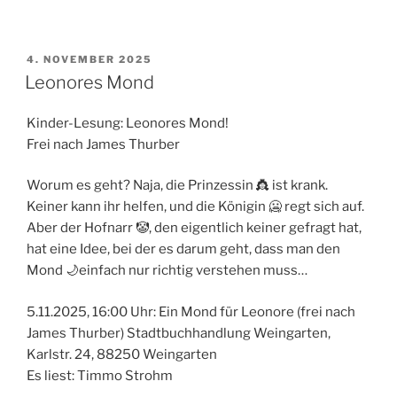
VERÖFFENTLICHT
4. NOVEMBER 2025
AM
Leonores Mond
Kinder-Lesung: Leonores Mond!
Frei nach James Thurber
Worum es geht? Naja, die Prinzessin 👸 ist krank.
Keiner kann ihr helfen, und die Königin 🥶 regt sich auf.
Aber der Hofnarr 🤡, den eigentlich keiner gefragt hat,
hat eine Idee, bei der es darum geht, dass man den
Mond 🌙einfach nur richtig verstehen muss…
5.11.2025, 16:00 Uhr: Ein Mond für Leonore (frei nach
James Thurber) Stadtbuchhandlung Weingarten,
Karlstr. 24, 88250 Weingarten
Es liest: Timmo Strohm