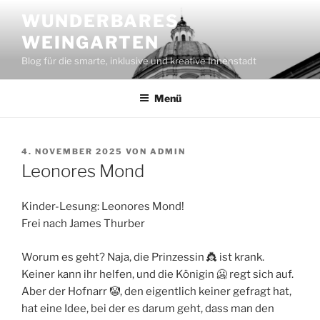
Zum
WUNDERBARES
Inhalt
WEINGARTEN
springen
Blog für die smarte, inklusive und kreative Innenstadt
Menü
VERÖFFENTLICHT
4. NOVEMBER 2025
VON
ADMIN
AM
Leonores Mond
Kinder-Lesung: Leonores Mond!
Frei nach James Thurber
Worum es geht? Naja, die Prinzessin 👸 ist krank.
Keiner kann ihr helfen, und die Königin 🥶 regt sich auf.
Aber der Hofnarr 🤡, den eigentlich keiner gefragt hat,
hat eine Idee, bei der es darum geht, dass man den