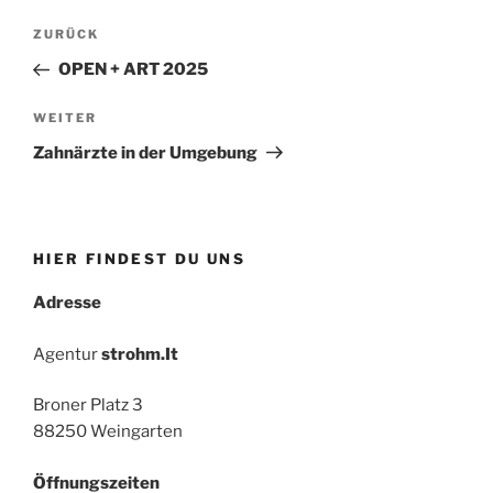
Beitrags-
Vorheriger
ZURÜCK
Navigation
Beitrag
OPEN + ART 2025
Nächster
WEITER
Beitrag
Zahnärzte in der Umgebung
HIER FINDEST DU UNS
Adresse
Agentur
strohm.It
Broner Platz 3
88250 Weingarten
Öffnungszeiten