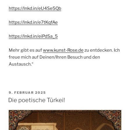
https://lnkd.in/eU4Se5Qb
https://lnkd.in/e7tKqfAe
https://lnkd.in/eiPdSa_5
Mehr gibt es auf
www.kunst-Rose.de
zu entdecken. Ich
freue mich auf Deinen/Ihren Besuch und den
Austausch.“
VERÖFFENTLICHT
9. FEBRUAR 2025
AM
Die poetische Türkei!