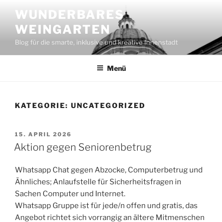
Zum
WUNDERBARES
Inhalt
WEINGARTEN
springen
Blog für die smarte, inklusive und kreative Innenstadt
Menü
KATEGORIE:
UNCATEGORIZED
VERÖFFENTLICHT
15. APRIL 2026
AM
Aktion gegen Seniorenbetrug
Whatsapp Chat gegen Abzocke, Computerbetrug und
Ähnliches; Anlaufstelle für Sicherheitsfragen in
Sachen Computer und Internet.
Whatsapp Gruppe ist für jede/n offen und gratis, das
Angebot richtet sich vorrangig an ältere Mitmenschen