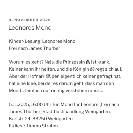
VERÖFFENTLICHT
4. NOVEMBER 2025
AM
Leonores Mond
Kinder-Lesung: Leonores Mond!
Frei nach James Thurber
Worum es geht? Naja, die Prinzessin 👸 ist krank.
Keiner kann ihr helfen, und die Königin 🥶 regt sich auf.
Aber der Hofnarr 🤡, den eigentlich keiner gefragt hat,
hat eine Idee, bei der es darum geht, dass man den
Mond 🌙einfach nur richtig verstehen muss…
5.11.2025, 16:00 Uhr: Ein Mond für Leonore (frei nach
James Thurber) Stadtbuchhandlung Weingarten,
Karlstr. 24, 88250 Weingarten
Es liest: Timmo Strohm