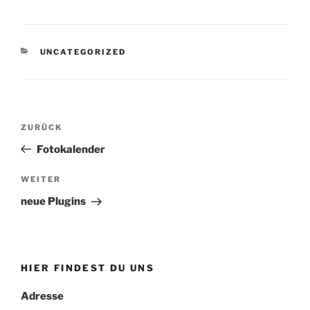
KATEGORIEN
UNCATEGORIZED
Beitrags-
Vorheriger
ZURÜCK
Navigation
Beitrag
Fotokalender
Nächster
WEITER
Beitrag
neue Plugins
HIER FINDEST DU UNS
Adresse