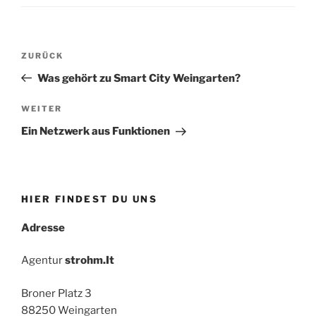
Beitrags-
Vorheriger
ZURÜCK
Navigation
Beitrag
Was gehört zu Smart City Weingarten?
Nächster
WEITER
Beitrag
Ein Netzwerk aus Funktionen
HIER FINDEST DU UNS
Adresse
Agentur
strohm.It
Broner Platz 3
88250 Weingarten