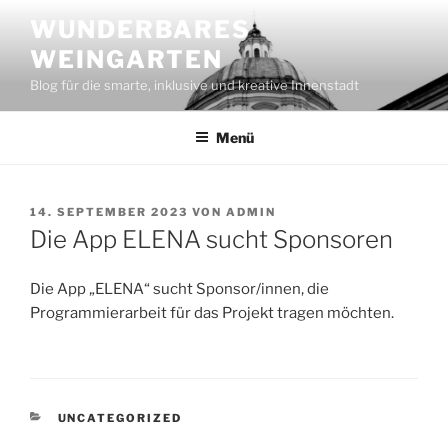
Zum
WUNDERBARES
Inhalt
WEINGARTEN
springen
Blog für die smarte, inklusive und kreative Innenstadt
Menü
VERÖFFENTLICHT
14. SEPTEMBER 2023
VON
ADMIN
AM
Die App ELENA sucht Sponsoren
Die App „ELENA“ sucht Sponsor/innen, die
Programmierarbeit für das Projekt tragen möchten.
KATEGORIEN
UNCATEGORIZED