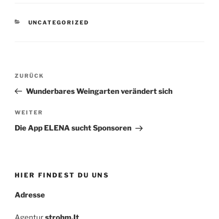
KATEGORIEN
UNCATEGORIZED
Beitrags-
Vorheriger
ZURÜCK
Navigation
Beitrag
Wunderbares Weingarten verändert sich
Nächster
WEITER
Beitrag
Die App ELENA sucht Sponsoren
HIER FINDEST DU UNS
Adresse
Agentur
strohm.It