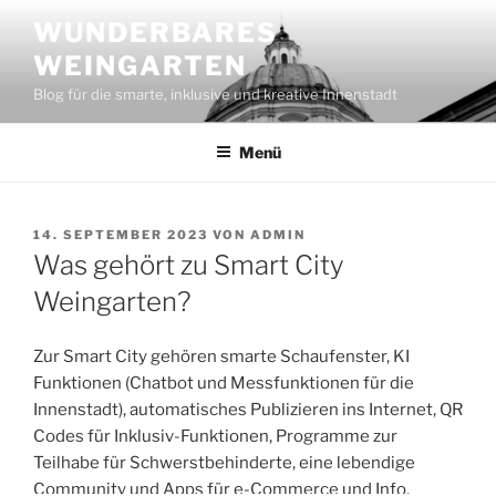
Zum
WUNDERBARES
Inhalt
WEINGARTEN
springen
Blog für die smarte, inklusive und kreative Innenstadt
Menü
VERÖFFENTLICHT
14. SEPTEMBER 2023
VON
ADMIN
AM
Was gehört zu Smart City
Weingarten?
Zur Smart City gehören smarte Schaufenster, KI
Funktionen (Chatbot und Messfunktionen für die
Innenstadt), automatisches Publizieren ins Internet, QR
Codes für Inklusiv-Funktionen, Programme zur
Teilhabe für Schwerstbehinderte, eine lebendige
Community und Apps für e-Commerce und Info.