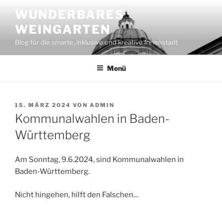
Zum
WUNDERBARES
Inhalt
WEINGARTEN
springen
Blog für die smarte, inklusive und kreative Innenstadt
Menü
VERÖFFENTLICHT
15. MÄRZ 2024
VON
ADMIN
AM
Kommunalwahlen in Baden-
Württemberg
Am Sonntag, 9.6.2024, sind Kommunalwahlen in
Baden-Württemberg.
Nicht hingehen, hilft den Falschen…