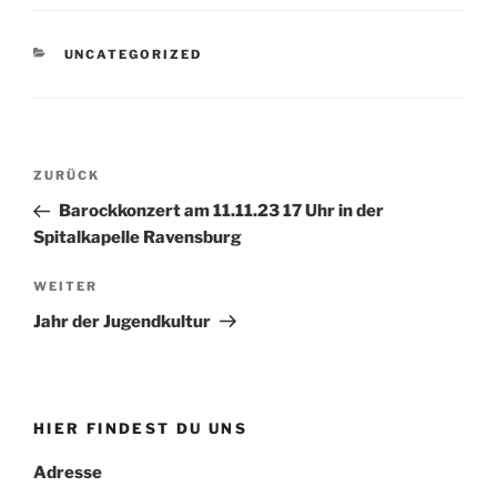
KATEGORIEN
UNCATEGORIZED
Beitrags-
Vorheriger
ZURÜCK
Navigation
Beitrag
Barockkonzert am 11.11.23 17 Uhr in der
Spitalkapelle Ravensburg
Nächster
WEITER
Beitrag
Jahr der Jugendkultur
HIER FINDEST DU UNS
Adresse